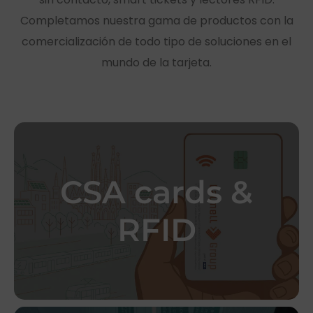
Completamos nuestra gama de productos con la
comercialización de todo tipo de soluciones en el
mundo de la tarjeta.
CSA cards &
etiquetas RFID.
dual, Smart tickets y
RFID
contacto, con contacto y
Tarjetas de tecnología sin