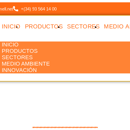
ell.net
+(34) 93 564 14 00
INICIO
PRODUCTOS
SECTORES
MEDIO A
INICIO
PRODUCTOS
SECTORES
MEDIO AMBIENTE
INNOVACIÓN
storia de Calm