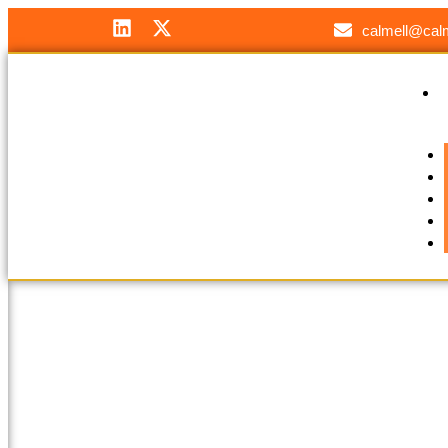
calmell@calm
Hi