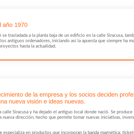
l año 1970
se trasladada a la planta baja de un edificio en la calle Siracusa, ta
n los antiguos ordenadores, iniciando así la apuesta que siempre ha m
royectos hasta la actualidad.
ecimiento de la empresa y los socios deciden profes
 una nueva visión e ideas nuevas.
la calle Siracusa y ha dejado el antiguo local donde nació. Se produc
e la nueva dirección, hecho que permite tomar nuevas iniciativas, inv
 especializa en productos que incorporan la banda magnética: tickets 