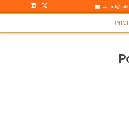
calmell@calme
INIC
Po