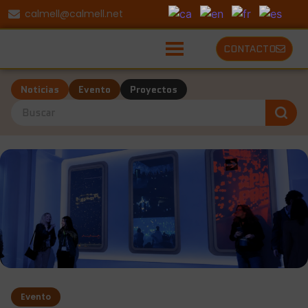
calmell@calmell.net
CONTACTO
Noticias
Evento
Proyectos
Evento