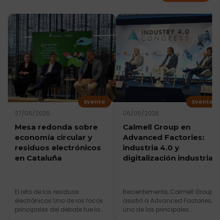
Evento
Evento
27/05/2026
06/05/2026
Mesa redonda sobre
Calmell Group en
economía circular y
Advanced Factories:
residuos electrónicos
industria 4.0 y
en Cataluña
digitalización industrial
El reto de los residuos
Recientemente, Calmell Group
electrónicos Uno de los focos
asistió a Advanced Factories,
principales del debate fue la
uno de los principales
gestión de los residuos de...
encuentros europeos